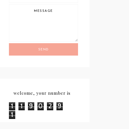
SEND
welcome, your number is
1
1
9
0
2
9
1