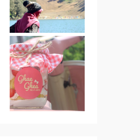
EVERYTHINGS
#NEWCHAPTER 02 :
KHITBAH