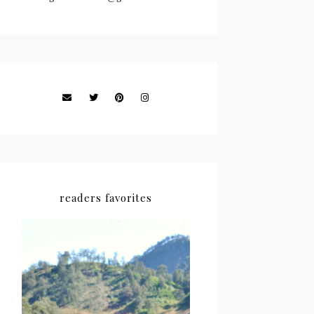
readers favorites
#NEWCHAPTER 01 : THE
BEGINING OF