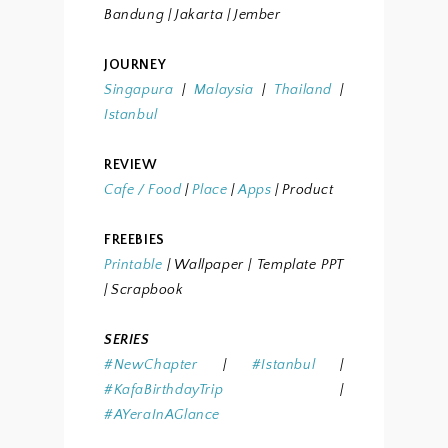
Bandung
| Jakarta
| Jember
JOURNEY
Singapura
|
Malaysia
|
Thailand
|
Istanbul
REVIEW
Cafe / Food
|
Place
|
Apps
| Product
FREEBIES
Printable
| Wallpaper
| Template PPT
| Scrapbook
SERIES
#NewChapter
|
#Istanbul
|
#KafaBirthdayTrip
|
#AYeraInAGlance