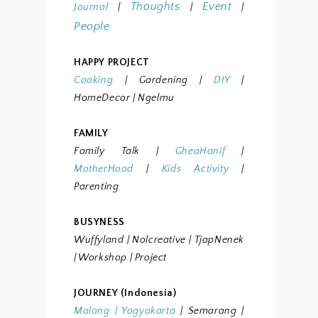
Thoughts
Event
Journal
|
|
|
People
HAPPY PROJECT
Cooking
|
Gardening
|
DIY
|
HomeDecor
| Ngelmu
FAMILY
Family Talk
|
GheaHanif
|
MotherHood
|
Kids Activity
|
Parenting
BUSYNESS
Wuffyland
| Nolcreative
| TjapNenek
| Workshop
| Project
JOURNEY (Indonesia)
Malang
|
Yogyakarta
| Semarang
|