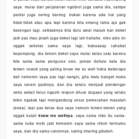
saya. mulai dari perjalanan ngobrol juga sama dia, sampe
pantai juga sering bareng. bukan karena ada hal yang
tidak-tidak atau apa tapi karena kita emang lama aja gak
barengan lagi. setidaknya kita dulu awal masuk kan deket
jadi pas mau pisah juga deket lagi lah hahaha. niko abis ini
nggak sekelas sama saya lagi, babaaaay cahabat
kepompong. dia temen deket saya mulai kelas satu karena
kita sama sama pengurus osis. jaman dahulu kala dia
temen cowok yang paling know me so well haha beberapa
kali nemenin saya pas lagi nangis, gila malu banget muka
saya seram pastinya. dan dia selalu menjadi pendengar
setia sekali terus ngasih respon diluar dugaan yang selalu
bikin ngakak tapi mengandung unsur pemecahan masalah
(eeaa). tapi pas kelas dua saya nemuin temen-temen yang
nggak kalah
know me wellnya
. saya sama niko itu sama-
sama suka moto jadi kemaren saya sama nikon termumu
saya, dan dia sama canonnya. saling sharing gitudeh.