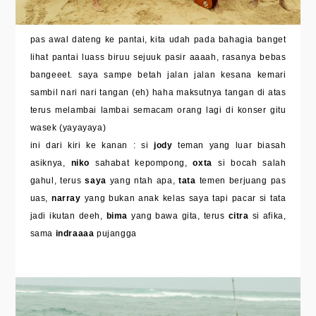
pas awal dateng ke pantai, kita udah pada bahagia banget
lihat pantai luass biruu sejuuk pasir aaaah, rasanya bebas
bangeeet. saya sampe betah jalan jalan kesana kemari
sambil nari nari tangan (eh) haha maksutnya tangan di atas
terus melambai lambai semacam orang lagi di konser gitu
wasek (yayayaya)
ini dari kiri ke kanan : si
jody
teman yang luar biasah
asiknya,
niko
sahabat kepompong,
oxta
si bocah salah
gahul, terus
saya
yang ntah apa,
tata
temen berjuang pas
uas,
narray
yang bukan anak kelas saya tapi pacar si tata
jadi ikutan deeh,
bima
yang bawa gita, terus
citra
si afika,
sama
indraaaa
pujangga