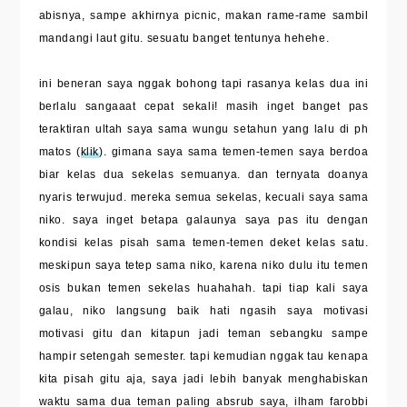
abisnya, sampe akhirnya picnic, makan rame-rame sambil
mandangi laut gitu. sesuatu banget tentunya hehehe.
ini beneran saya nggak bohong tapi rasanya kelas dua ini
berlalu sangaaat cepat sekali! masih inget banget pas
teraktiran ultah saya sama wungu setahun yang lalu di ph
matos (
klik
). gimana saya sama temen-temen saya berdoa
biar kelas dua sekelas semuanya. dan ternyata doanya
nyaris terwujud. mereka semua sekelas, kecuali saya sama
niko. saya inget betapa galaunya saya pas itu dengan
kondisi kelas pisah sama temen-temen deket kelas satu.
meskipun saya tetep sama niko, karena niko dulu itu temen
osis bukan temen sekelas huahahah. tapi tiap kali saya
galau, niko langsung baik hati ngasih saya motivasi
motivasi gitu dan kitapun jadi teman sebangku sampe
hampir setengah semester. tapi kemudian nggak tau kenapa
kita pisah gitu aja, saya jadi lebih banyak menghabiskan
waktu sama dua teman paling absrub saya, ilham farobbi