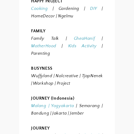
HAPPY PROJECT
Cooking
|
Gardening
|
DIY
|
HomeDecor
| Ngelmu
FAMILY
Family Talk
|
GheaHanif
|
MotherHood
|
Kids Activity
|
Parenting
BUSYNESS
Wuffyland
| Nolcreative
| TjapNenek
| Workshop
| Project
JOURNEY (Indonesia)
Malang
|
Yogyakarta
| Semarang
|
Bandung
| Jakarta
| Jember
JOURNEY