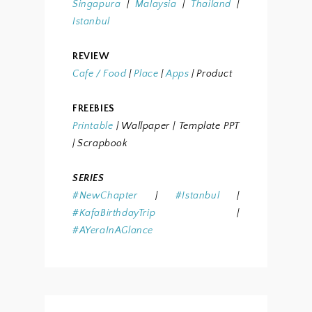
Singapura
|
Malaysia
|
Thailand
|
Istanbul
REVIEW
Cafe / Food
|
Place
|
Apps
| Product
FREEBIES
Printable
| Wallpaper
| Template PPT
| Scrapbook
SERIES
#NewChapter
|
#Istanbul
|
#KafaBirthdayTrip
|
#AYeraInAGlance