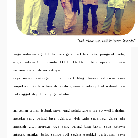
yogy wibowo (gudul dia gara-gara paskibra kota, pengerek pula,
eciye selamat!) - nanda DTH HAHA - fitri apsari - niko
rachmadinata - dimas setriyo
saya nemu postingan ini di draft blog daaaan akhirnya saya
lanjutkan dikit biar bisa di publish, sayang uda upload upload foto
kalo nggak di publish juga hehehe.
ini teman teman terbaik saya yang selalu know me so well hahaha.
mereka yang paling bisa ngehibur deh kalo saya lagi galau ada
masalah gitu. mereka juga yang paling bisa bikin saya ketawa
ngakak jungkir balik sampe roll segala #sedikit berlebihan saya