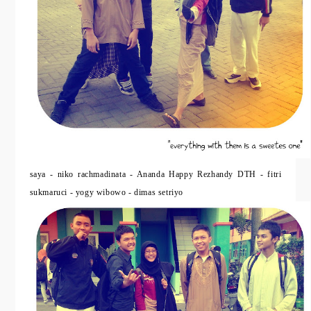
saya - niko rachmadinata - Ananda Happy Rezhandy DTH - fitri
sukmaruci - yogy wibowo - dimas setriyo